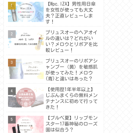
【Wpc.IZA】男性用日傘
を女性が使っても大丈
夫？正直レビューしま
す！
プリュスオーのヘアオイ
ルの違いは？どれがい
い？メロウとリポアを比
較レビュー！
プリュスオーのリポアシ
ャンプー（黄）を敏感肌
が使ってみた！メロウ
(青)と違いはあった？
【使用歴1年半年以上】
じぶんまくらの無料メン
テナンスに初めて行って
きた！
【ブルベ夏】リップモン
スター17番神秘のローズ
園は似合う？