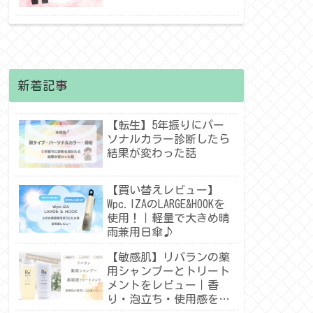
新着記事
【転生】5年振りにパー
ソナルカラー診断したら
結果が変わった話
【買い替えレビュー】
Wpc.IZAのLARGE&HOOKを
使用！｜軽量で大きめ晴
雨兼用日傘♪
【敏感肌】リバランの薬
用シャンプーとトリート
メントをレビュー｜香
り・泡立ち・使用感を紹