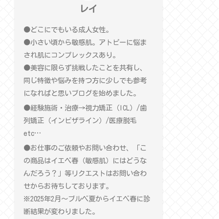
レイ
●どこにでもいる成人女性。
●小さい頃から敏感肌。アトピーに悩ま
され肌にコンプレックスあり。
●美容に限らず挑戦したことを共有し、
同じ特徴や悩みを持つ方に少しでも参考
になればと思いブログを始めました。
●経験施術・治療→視力矯正（ICL）/歯
列矯正（インビザライン）/医療脱毛
etc…
●お仕事のご依頼やお問い合わせ、「こ
の商品はイエベ春（敏感肌）にはどうな
んだろう？」等リクエストはお問い合わ
せからお待ちしております。
※2025年2月〜ブルベ夏からイエベ春に診
断結果が変わりました。