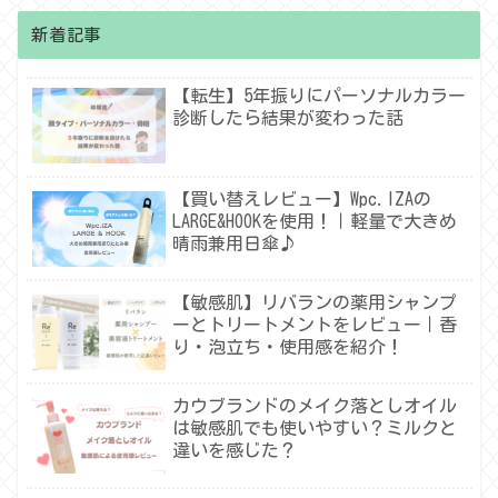
新着記事
【転生】5年振りにパーソナルカラー
診断したら結果が変わった話
【買い替えレビュー】Wpc.IZAの
LARGE&HOOKを使用！｜軽量で大きめ
晴雨兼用日傘♪
【敏感肌】リバランの薬用シャンプ
ーとトリートメントをレビュー｜香
り・泡立ち・使用感を紹介！
カウブランドのメイク落としオイル
は敏感肌でも使いやすい？ミルクと
違いを感じた？