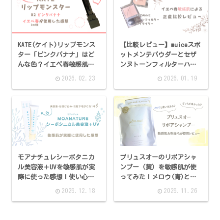
KATE(ケイト)リップモンス
【比較レビュー】muiceスポ
ター「ピンクバナナ」はど
ットメンテパウダーとセザ
んな色？イエベ春敏感肌の
ンヌトーンフィルターハイ
正直感想！
ライトは似てる？クマや赤
2026.02.23
2026.01.19
みに使ってみた！
モアナチュレシーボタニカ
プリュスオーのリポアシャ
ル美容液＋UVを敏感肌が実
ンプー（黄）を敏感肌が使
際に使った感想！使い心地
ってみた！メロウ(青)と違
は？きしむ？
いはあった？
2025.12.18
2025.11.26