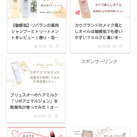
【敏感肌】リバランの薬用
カウブランドのメイク落と
シャンプーとトリートメン
しオイルは敏感肌でも使い
トをレビュー｜香り・泡立
やすい？ミルクと違いを感
ち・使用感を紹介！
じた？
2026.05.31
2026.04.07
スポンサーリンク
プリュスオーのヘアミルク
「リポアエマルジョン」を
乾燥毛が使ってみた！オイ
ルと違いはあった？
2026.03.20