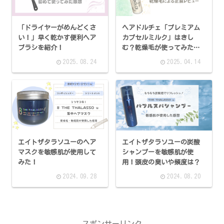
「ドライヤーがめんどくさ
ヘアドルチェ「プレミアム
い！」早く乾かす便利ヘア
カプセルミルク」はきし
ブラシを紹介！
む？乾燥毛が使ってみた正
直な感想
2025.08.24
2025.04.14
エイトザタラソユーのヘア
エイトザタラソユーの炭酸
マスクを敏感肌が使用して
シャンプーを敏感肌が使
みた！
用！頭皮の臭いや頻度は？
2024.09.28
2024.08.20
スポンサーリンク