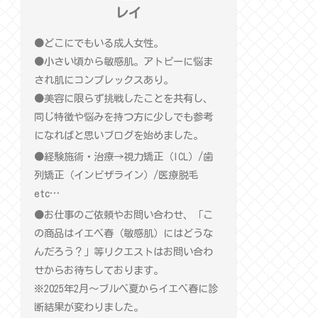
レイ
●どこにでもいる成人女性。
●小さい頃から敏感肌。アトピーに悩ま
され肌にコンプレックスあり。
●美容に限らず挑戦したことを共有し、
同じ特徴や悩みを持つ方に少しでも参考
になればと思いブログを始めました。
●経験施術・治療→視力矯正（ICL）/歯
列矯正（インビザライン）/医療脱毛
etc…
●お仕事のご依頼やお問い合わせ、「こ
の商品はイエベ春（敏感肌）にはどうな
んだろう？」等リクエストはお問い合わ
せからお待ちしております。
※2025年2月〜ブルベ夏からイエベ春に診
断結果が変わりました。