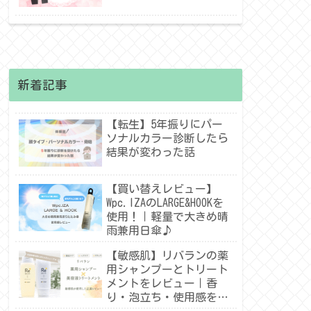
新着記事
【転生】5年振りにパー
ソナルカラー診断したら
結果が変わった話
【買い替えレビュー】
Wpc.IZAのLARGE&HOOKを
使用！｜軽量で大きめ晴
雨兼用日傘♪
【敏感肌】リバランの薬
用シャンプーとトリート
メントをレビュー｜香
り・泡立ち・使用感を紹