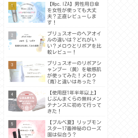
【Wpc.IZA】男性用日傘
を女性が使っても大丈
夫？正直レビューしま
す！
プリュスオーのヘアオイ
ルの違いは？どれがい
い？メロウとリポアを比
較レビュー！
プリュスオーのリポアシ
ャンプー（黄）を敏感肌
が使ってみた！メロウ
(青)と違いはあった？
【使用歴1年半年以上】
じぶんまくらの無料メン
テナンスに初めて行って
きた！
【ブルベ夏】リップモン
スター17番神秘のローズ
園は似合う？