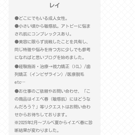
レイ
●どこにでもいる成人女性。
●小さい頃から敏感肌。アトピーに悩ま
され肌にコンプレックスあり。
●美容に限らず挑戦したことを共有し、
同じ特徴や悩みを持つ方に少しでも参考
になればと思いブログを始めました。
●経験施術・治療→視力矯正（ICL）/歯
列矯正（インビザライン）/医療脱毛
etc…
●お仕事のご依頼やお問い合わせ、「こ
の商品はイエベ春（敏感肌）にはどうな
んだろう？」等リクエストはお問い合わ
せからお待ちしております。
※2025年2月〜ブルベ夏からイエベ春に診
断結果が変わりました。