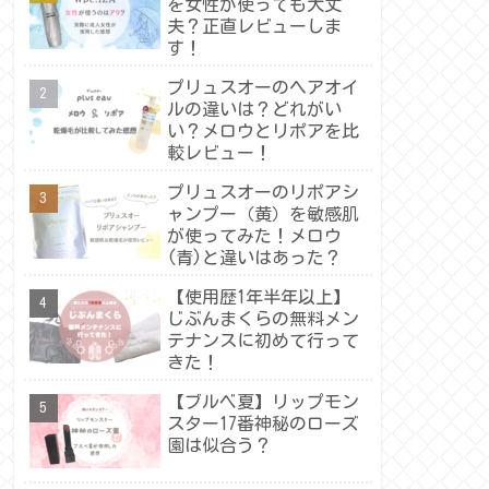
を女性が使っても大丈
夫？正直レビューしま
す！
プリュスオーのヘアオイ
ルの違いは？どれがい
い？メロウとリポアを比
較レビュー！
プリュスオーのリポアシ
ャンプー（黄）を敏感肌
が使ってみた！メロウ
(青)と違いはあった？
【使用歴1年半年以上】
じぶんまくらの無料メン
テナンスに初めて行って
きた！
【ブルベ夏】リップモン
スター17番神秘のローズ
園は似合う？