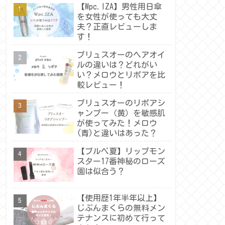
【Wpc.IZA】男性用日傘
を女性が使っても大丈
夫？正直レビューしま
す！
プリュスオーのヘアオイ
ルの違いは？どれがい
い？メロウとリポアを比
較レビュー！
プリュスオーのリポアシ
ャンプー（黄）を敏感肌
が使ってみた！メロウ
(青)と違いはあった？
【ブルベ夏】リップモン
スター17番神秘のローズ
園は似合う？
【使用歴1年半年以上】
じぶんまくらの無料メン
テナンスに初めて行って