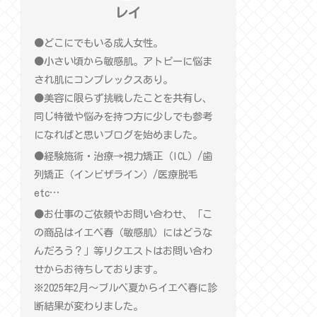
レイ
●どこにでもいる成人女性。
●小さい頃から敏感肌。アトピーに悩ま
され肌にコンプレックスあり。
●美容に限らず挑戦したことを共有し、
同じ特徴や悩みを持つ方に少しでも参考
になればと思いブログを始めました。
●経験施術・治療→視力矯正（ICL）/歯
列矯正（インビザライン）/医療脱毛
etc…
●お仕事のご依頼やお問い合わせ、「こ
の商品はイエベ春（敏感肌）にはどうな
んだろう？」等リクエストはお問い合わ
せからお待ちしております。
※2025年2月〜ブルベ夏からイエベ春に診
断結果が変わりました。