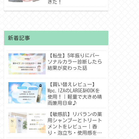
きた！
新着記事
【転生】5年振りにパー
ソナルカラー診断したら
結果が変わった話
【買い替えレビュー】
Wpc.IZAのLARGE&HOOKを
使用！｜軽量で大きめ晴
雨兼用日傘♪
【敏感肌】リバランの薬
用シャンプーとトリート
メントをレビュー｜香
り・泡立ち・使用感を紹