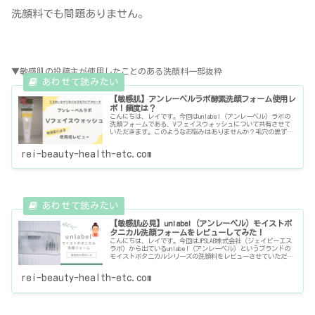
洗顔料でも問題ありません。
▼敏感肌の投稿主が使用したことのある洗顔料一部抜粋
【敏感肌】アンレーベルラボ酵素洗顔フォーム使用レ
ポ！頻度は？
こんにちは、レイです。今回はunlabel（アンレーベル）ラボの
洗顔フォームである、Vフェイスウォッシュについて共有させて
いただきます。このようなお悩みはありませんか？毛穴の黒ずみ
やくすみが気になる…ビタミンC系の洗顔フォームって肌荒れし
な
rei-beauty-health-etc.com
【敏感肌必見】unlabel（アンレーベル）モイストボ
タニカル洗顔フォームをレビューしてみた！
こんにちは、レイです。今回はJPSLAB株式会社（ジェイピーエス
ラボ）から出ているunlabel（アンレーベル）というブランドの
モイストボタニカルシリーズの洗顔料をレビューさせていただき
ます。「敏感肌だから刺激の少ない洗顔料を使いたいけど、
rei-beauty-health-etc.com