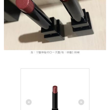
左：17番神秘のローズ園/右：06番2:00AM