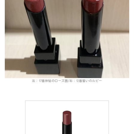
左：17番神秘のローズ園/右：12番誓いのルビー