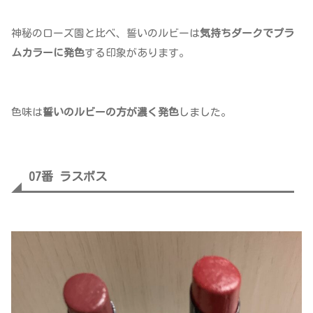
神秘のローズ園と比べ、誓いのルビーは
気持ちダークでプラ
ムカラーに発色
する印象があります。
色味は
誓いのルビーの方が濃く発色
しました。
07番 ラスボス