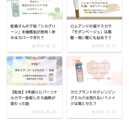
乾燥さんの下地「シカグリ
ロムアンドの眉マスカラ
ーン」を敏感肌が使用！赤
「モダンベージュ」は黒
みはカバーできた？
髪・暗い髪にも似合う？
2025.03.25
2025.03.15
【転生】5年振りにパーソナ
カウブランドのクレンジン
ルカラー診断したら結果が
グミルクは荒れない？メイ
変わった話
クは落とせた？
2025.02.20
2024.12.20