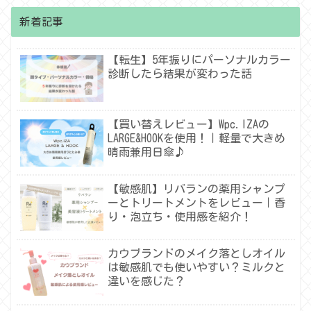
新着記事
【転生】5年振りにパーソナルカラー
診断したら結果が変わった話
【買い替えレビュー】Wpc.IZAの
LARGE&HOOKを使用！｜軽量で大きめ
晴雨兼用日傘♪
【敏感肌】リバランの薬用シャンプ
ーとトリートメントをレビュー｜香
り・泡立ち・使用感を紹介！
カウブランドのメイク落としオイル
は敏感肌でも使いやすい？ミルクと
違いを感じた？