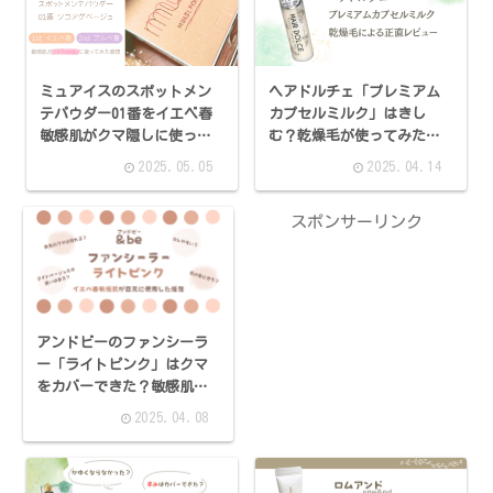
ミュアイスのスポットメン
ヘアドルチェ「プレミアム
テパウダー01番をイエベ春
カプセルミルク」はきし
敏感肌がクマ隠しに使った
む？乾燥毛が使ってみた正
感想
直な感想
2025.05.05
2025.04.14
スポンサーリンク
アンドビーのファンシーラ
ー「ライトピンク」はクマ
をカバーできた？敏感肌に
よるレビュー！
2025.04.08