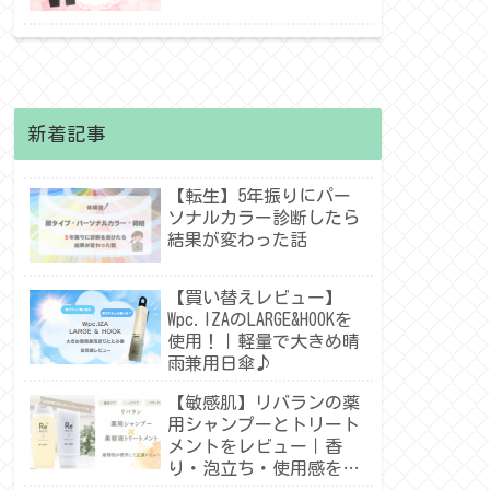
新着記事
【転生】5年振りにパー
ソナルカラー診断したら
結果が変わった話
【買い替えレビュー】
Wpc.IZAのLARGE&HOOKを
使用！｜軽量で大きめ晴
雨兼用日傘♪
【敏感肌】リバランの薬
用シャンプーとトリート
メントをレビュー｜香
り・泡立ち・使用感を紹