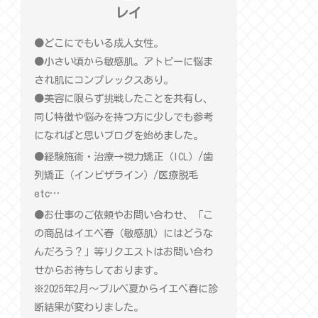
レイ
●どこにでもいる成人女性。
●小さい頃から敏感肌。アトピーに悩ま
され肌にコンプレックスあり。
●美容に限らず挑戦したことを共有し、
同じ特徴や悩みを持つ方に少しでも参考
になればと思いブログを始めました。
●経験施術・治療→視力矯正（ICL）/歯
列矯正（インビザライン）/医療脱毛
etc…
●お仕事のご依頼やお問い合わせ、「こ
の商品はイエベ春（敏感肌）にはどうな
んだろう？」等リクエストはお問い合わ
せからお待ちしております。
※2025年2月〜ブルベ夏からイエベ春に診
断結果が変わりました。