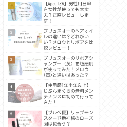
【Wpc.IZA】男性用日傘
を女性が使っても大丈
夫？正直レビューしま
す！
プリュスオーのヘアオイ
ルの違いは？どれがい
い？メロウとリポアを比
較レビュー！
プリュスオーのリポアシ
ャンプー（黄）を敏感肌
が使ってみた！メロウ
(青)と違いはあった？
【使用歴1年半年以上】
じぶんまくらの無料メン
テナンスに初めて行って
きた！
【ブルベ夏】リップモン
スター17番神秘のローズ
園は似合う？