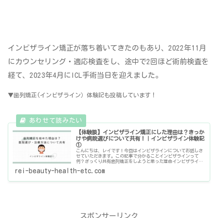
インビザライン矯正が落ち着いてきたのもあり、2022年11月
にカウンセリング・適応検査をし、途中で2回ほど術前検査を
経て、2023年4月にICL手術当日を迎えました。
▼歯列矯正(インビザライン）体験記も投稿しています！
【体験談】インビザライン矯正にした理由は？きっか
けや病院選びについて共有！｜インビザライン体験記
①
こんにちは、レイです！今回はインビザラインについてお話しさ
せていただきます。この記事で分かることインビザラインって
何？ざっくり共有歯列矯正をしようと思った理由インビザライン
にした理由、歯科医院選びの決め手インビザライン矯正とは？す
rei-beauty-health-etc.com
ごく簡単に
スポンサーリンク