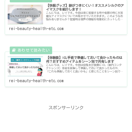
【快眠グッズ】跡がつきにくい！オススメシルクのア
イマスクを紹介します！
こんにちは、レイです。今回は夜に就寝する時や仮眠の時に大活
躍なアイマスクについて共有させていただきます。このようなお
悩みありませんか？就寝時は視界の情報を物理的にカットした
い！仕事が夜勤、夜に活動するから朝や昼に寝るんだけど、明る
くて眠りに
rei-beauty-health-etc.com
【体験談】ICL手術で準備しておいて良かったものは
何？おすすめアイテムをシーン別で共有します
こんにちは、レイです。今回は投稿主が実際にICL（眼内コンタ
クトレンズ）手術を体験して準備しておいて良かったものや、
「これも準備しておくと良いかも」と感じたことをシーン別で皆
様に共有させていただきます。あくまで個人の体験談・感想なの
で参考程
rei-beauty-health-etc.com
スポンサーリンク