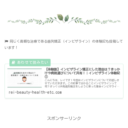
同じく高額な治療である歯列矯正（インビザライン）の体験記も投稿して
います！
【体験談】インビザライン矯正にした理由は？きっか
けや病院選びについて共有！｜インビザライン体験記
①
こんにちは、レイです！今回はインビザラインについてお話しさ
せていただきます。この記事で分かることインビザラインって
何？ざっくり共有歯列矯正をしようと思った理由インビザライン
にした理由、歯科医院選びの決め手インビザライン矯正とは？す
rei-beauty-health-etc.com
ごく簡単に
スポンサーリンク