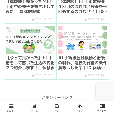
【体験談】怖かった？ICL
【体験談】ICL手術前検査
手術中の様子を書き出して
１回目の流れは？検査を何
みた｜ICL体験記⑥
回もするのはなぜ？｜ICL
体験記③
2023.04.22
2023.04.18
【やって良かった】ICL手
ICL手術後翌日検診と術後
術をして感じた生活の変化
の制限、運転免許証の条件
７つ紹介します！｜体験談
解除はした？｜ICL体験記
⑦
2023.07.23
2023.04.26
スポンサーリンク
メニュー
ホーム
検索
トップ
サイドバー