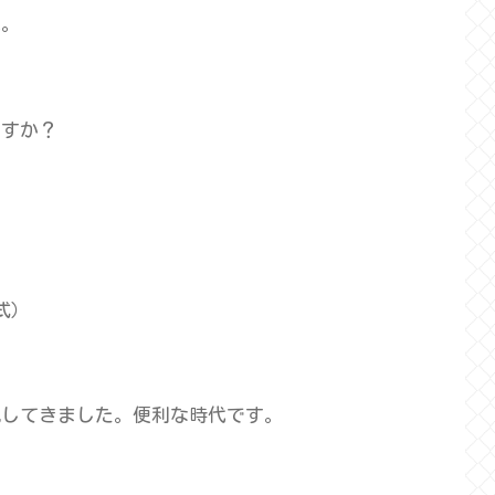
ね。
ますか？
）
式）
化してきました。便利な時代です。