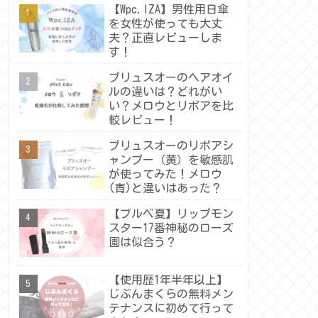
【Wpc.IZA】男性用日傘
を女性が使っても大丈
夫？正直レビューしま
す！
プリュスオーのヘアオイ
ルの違いは？どれがい
い？メロウとリポアを比
較レビュー！
プリュスオーのリポアシ
ャンプー（黄）を敏感肌
が使ってみた！メロウ
(青)と違いはあった？
【ブルベ夏】リップモン
スター17番神秘のローズ
園は似合う？
【使用歴1年半年以上】
じぶんまくらの無料メン
テナンスに初めて行って