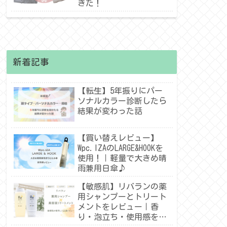
きた！
新着記事
【転生】5年振りにパー
ソナルカラー診断したら
結果が変わった話
【買い替えレビュー】
Wpc.IZAのLARGE&HOOKを
使用！｜軽量で大きめ晴
雨兼用日傘♪
【敏感肌】リバランの薬
用シャンプーとトリート
メントをレビュー｜香
り・泡立ち・使用感を紹