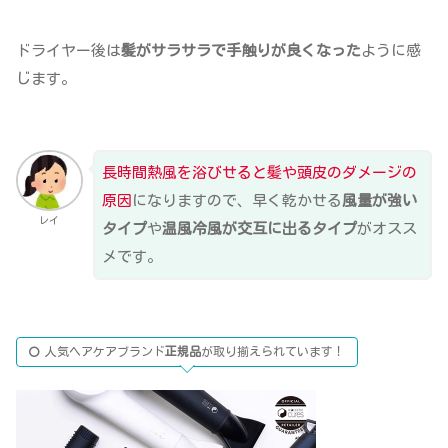
ドライヤー後は
髪がサラサラで手触りが良くなった
ように感
じます。
長時間熱風を浴びせると髪や頭皮のダメージの
原因
になりますので、早く乾かせる
風量が強い
レイ
タイプ
や
温風冷風が交互に出るタイプ
がオスス
メです。
人気ヘアケアブランド
正規品
が取り揃えられています！