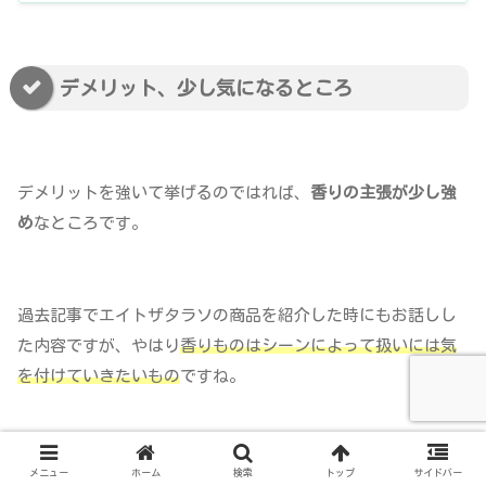
デメリット、少し気になるところ
デメリットを強いて挙げるのではれば、
香りの主張が少し強
め
なところです。
過去記事でエイトザタラソの商品を紹介した時にもお話しし
た内容ですが、やはり
香りものはシーンによって扱いには気
を付けて
い
きたいもの
ですね。
「
良い香り！
」と思う方もいれば「
香りで頭痛や吐き気等体
メニュー
ホーム
検索
トップ
サイドバー