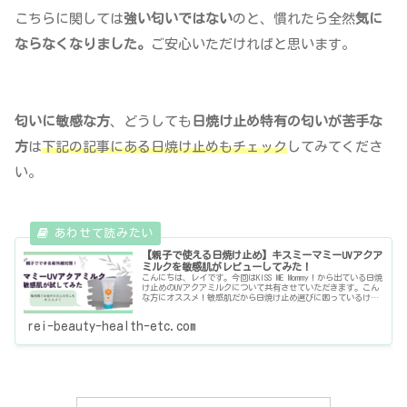
こちらに関しては
強い匂いではない
のと、慣れたら全然
気に
ならなくなりました。
ご安心いただければと思います。
匂いに敏感な方
、どうしても
日焼け止め特有の匂いが苦手な
方
は
下記の記事にある日焼け止めもチェック
してみてくださ
い。
【親子で使える日焼け止め】キスミーマミーUVアクア
ミルクを敏感肌がレビューしてみた！
こんにちは、レイです。今回はKISS ME Mommy！から出ている日焼
け止めのUVアクアミルクについて共有させていただきます。こん
な方にオススメ！敏感肌だから日焼け止め選びに困っているけど
日焼け止め効果の高さは譲れない！子供の日焼けが心配
rei-beauty-health-etc.com