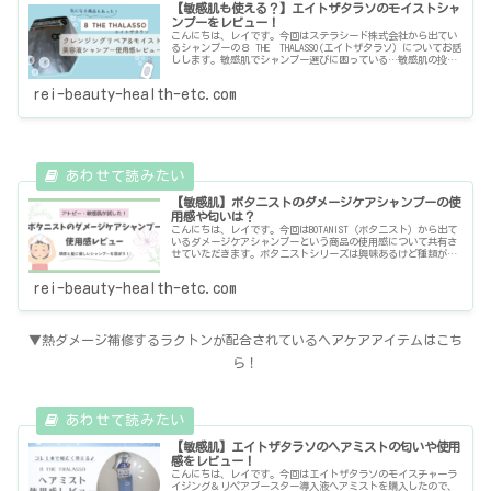
【敏感肌も使える？】エイトザタラソのモイストシャ
ンプーをレビュー！
こんにちは、レイです。今回はステラシード株式会社から出てい
るシャンプーの８ THE THALASSO(エイトザタラソ）についてお話
しします。敏感肌でシャンプー選びに困っている…敏感肌の投稿
主は何を使ってる？参考までに！エイトザタラソを初めて
rei-beauty-health-etc.com
【敏感肌】ボタニストのダメージケアシャンプーの使
用感や匂いは？
こんにちは、レイです。今回はBOTANIST（ボタニスト）から出て
いるダメージケアシャンプーという商品の使用感について共有さ
せていただきます。ボタニストシリーズは興味あるけど種類が多
くてどれにしようか迷っている敏感肌なので頭皮に優しいシャン
rei-beauty-health-etc.com
▼熱ダメージ補修するラクトンが配合されているヘアケアアイテムはこち
ら！
【敏感肌】エイトザタラソのヘアミストの匂いや使用
感をレビュー！
こんにちは、レイです。今回はエイトザタラソのモイスチャーラ
イジング＆リペアブースター導入液ヘアミストを購入したので、