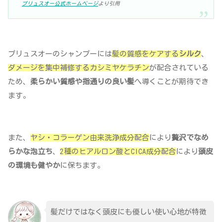
プリュスオー公式ホームページ
より引用
プリュスオーのシャンプーには
髪の質感をケアする
シルク
、
ダメージを集中補修するカシミヤケラチン
が配合されている
ため、
柔らかい質感や指通りの良い髪
へ導くことが期待でき
ます。
また、
ヤシ・コラーゲン由来洗浄成分配合
により
贅沢でなめ
らかな泡立ち
、
2種のヒアルロン酸とCICA成分配合
により
頭皮
の環境も健やか
に保ちます。
髪だけではなく頭皮にも優しい使い心地が特徴