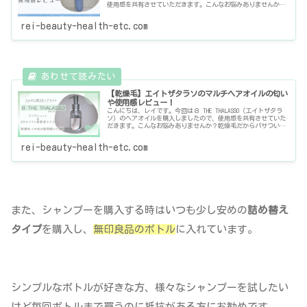
使用感を共有させていただきます。こんなお悩みありませんか？
ブローをする時のドライヤーの熱が気になる…髪のパサつきや広
がりが気
rei-beauty-health-etc.com
【乾燥毛】エイトザタラソのマルチヘアオイルの匂い
や使用感レビュー！
こんにちは、レイです。今回は８ THE THALASSO（エイトザタラ
ソ）のヘアオイルを購入しましたので、使用感を共有させていた
だきます。こんなお悩みありませんか？乾燥毛だからパサついて
広がりやすい…くせ毛でうねりやゴワつきが気になる紫外線
rei-beauty-health-etc.com
また、シャンプーを購入する時はいつも少し安めの
詰め替え
タイプ
を購入し、
無印良品のボトル
に入れています。
シンプルなボトルが好きな方、様々なシャンプーを試したい
けど毎回ボトルまで買うのに抵抗がある方にお勧めです。