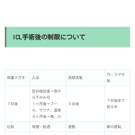
ICL手術後の制限について
TV・スマホ
保護メガネ
入浴
洗顔洗髪
等
翌日検診後→首か
ら下のみ可
７日後まで
７日後
１ヶ月後→プー
３日後
控えめ
ル、サウナ、温泉
３ヶ月後→海、川
化粧
喫煙・飲酒
運動
車の運転