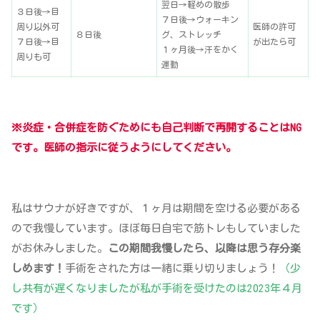
翌日→軽めの散歩
３日後→目
７日後→ウォーキン
周り以外可
医師の許可
８日後
グ、ストレッチ
７日後→目
が出たら可
１ヶ月後→汗をかく
周りも可
運動
※炎症・合併症を防ぐためにも自己判断で再開することはNG
です。医師の指示に従うようにしてください。
私はサウナが好きですが、１ヶ月は期間を空ける必要がある
ので我慢しています。ほぼ毎日自宅で筋トレもしていました
がお休みしました。
この期間我慢したら、以降は思う存分楽
しめます！
手術をされた方は一緒に乗り切りましょう！
（少
し共有が遅くなりましたが私が手術を受けたのは2023年４月
です）