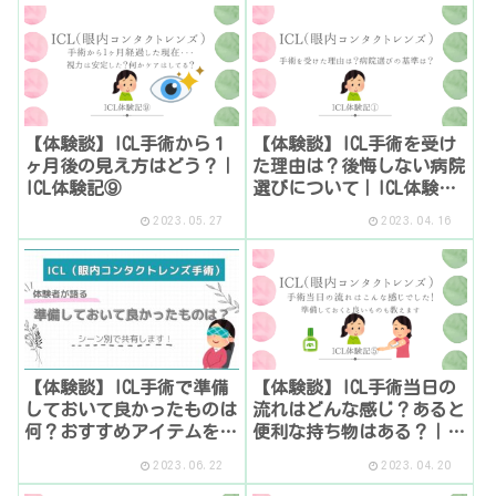
【体験談】ICL手術から１
【体験談】ICL手術を受け
ヶ月後の見え方はどう？｜
た理由は？後悔しない病院
ICL体験記⑨
選びについて｜ICL体験記
①
2023.05.27
2023.04.16
【体験談】ICL手術で準備
【体験談】ICL手術当日の
しておいて良かったものは
流れはどんな感じ？あると
何？おすすめアイテムをシ
便利な持ち物はある？｜
ーン別で共有します
ICL体験記⑤
2023.06.22
2023.04.20