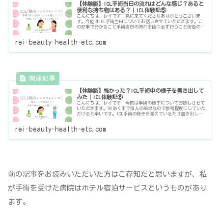
【体験談】ICL手術当日の流れはどんな感じ？あると
便利な持ち物はある？｜ICL体験記⑤
こんにちは、レイです！見に来てくださりありがとうございま
す。今回はICL手術当日についてお話しさせていただきます。こ
の記事で分かること手術当日の流れ術後に必ず行うこと術後の提
携ホテルでの様子持っていくと便利な物あくまで個人の体験談・
感想です
rei-beauty-health-etc.com
【体験談】怖かった？ICL手術中の様子を書き出して
みた｜ICL体験記⑥
こんにちは、レイです！今回は手術の様子についてお話しさせて
いただきます。※あくまで個人の感想なので参考程度にしていた
だけると幸いです。ICL手術の様子を覚えているだけ書き出して
みた同時刻手術の患者さんの片目が終わって手術室から出てきて
数分後
rei-beauty-health-etc.com
前の記事をお読みいただいた方はご存知だと思いますが、私
が手術を受けた病院はホテル宿泊サービスというものがあり
ます。