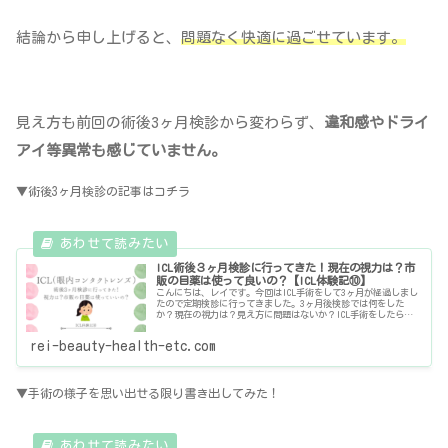
結論から申し上げると、
問題なく快適に過ごせています。
見え方も前回の術後3ヶ月検診から変わらず、
違和感やドライ
アイ等異常も感じていません。
▼術後3ヶ月検診の記事はコチラ
ICL術後３ヶ月検診に行ってきた！現在の視力は？市
販の目薬は使って良いの？【ICL体験記⑩】
こんにちは、レイです。今回はICL手術をして3ヶ月が経過しまし
たので定期検診に行ってきました。3ヶ月後検診では何をした
か？現在の視力は？見え方に問題はないか？ICL手術をしたら市
販の目薬って使えないの？こちらを共有させていただきますので
ぜひ
rei-beauty-health-etc.com
▼手術の様子を思い出せる限り書き出してみた！