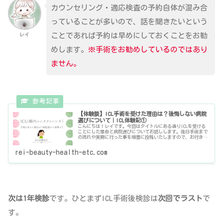
カウンセリング・適応検査の予約自体が混み合
っていることが多いので、話を聞きたいという
レイ
ことであれば予約は早めにしておくことをお勧
めします。
※手術をお勧めしているのではあり
ません
。
【体験談】ICL手術を受けた理由は？後悔しない病院
選びについて｜ICL体験記①
こんにちは！レイです。今回はタイトルにある通りICLを受ける
ことにした理由と病院選びについてお話しします。後日手術まで
の流れや実際に行った事を順番に投稿いたしますので、お付き合
いいただけると嬉しいです。※個人の感想なのであくまで参考程
度にし
rei-beauty-health-etc.com
次は1年検診
です。ひとまずICL手術後検診は
次回でラスト
で
す。