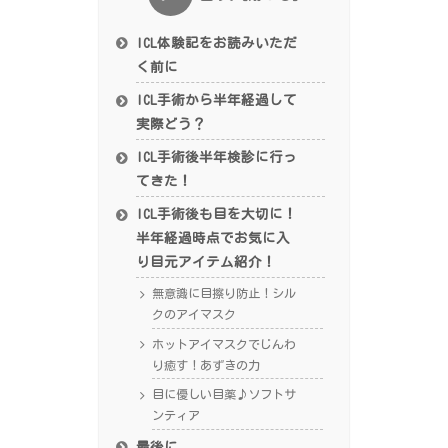
ICL体験記をお読みいただ
く前に
ICL手術から半年経過して
実際どう？
ICL手術後半年検診に行っ
てきた！
ICL手術後も目を大切に！
半年経過時点でお気に入
り目元アイテム紹介！
無意識に目擦り防止！シル
クのアイマスク
ホットアイマスクでじんわ
り癒す！あずきの力
目に優しい目薬♪ソフトサ
ンティア
最後に