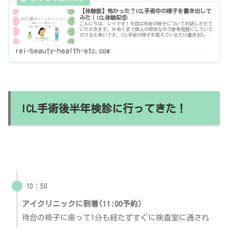
【体験談】怖かった？ICL手術中の様子を書き出して
みた｜ICL体験記⑥
こんにちは、レイです！今回は手術の様子についてお話しさせて
いただきます。※あくまで個人の感想なので参考程度にしていた
だけると幸いです。ICL手術の様子を覚えているだけ書き出して
みた同時刻手術の患者さんの片目が終わって手術室から出てきて
数分後
rei-beauty-health-etc.com
ICL手術後半年検診に行ってきた！
10：50
アイクリニックに到着(11:00予約）
待合の椅子に座って1分も経たずすぐに検査室に通され