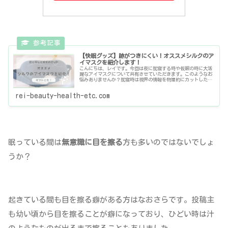
【快眠グッズ】跡がつきにくい！オススメシルクのア
イマスクを紹介します！
こんにちは、レイです。今回は夜に就寝する時や仮眠の時に大活
躍なアイマスクについて共有させていただきます。このようなお
悩みありませんか？就寝時は視界の情報を物理的にカットした
い！仕事が夜勤、夜に活動するから朝や昼に寝るんだけど、明る
くて眠りに
rei-beauty-health-etc.com
眠っている間は
無意識に目を擦る
方も多いのではないでしょ
うか？
起きている間も目を擦る癖がある方はなおさらです。投稿主
も幼い頃から目を擦ることが癖になっており、ひどい時は汁