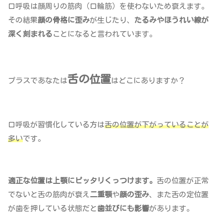
口呼吸は顔周りの筋肉（口輪筋）を使わないため衰えます。
その結果
顔の骨格に歪み
が生じたり、
たるみやほうれい線が
深く刻まれる
ことになると言われています。
舌の位置
プラスであなたは
はどこにありますか？
口呼吸が習慣化している方は
舌の位置が下がっていることが
多い
です。
適正な位置は上顎にピッタリくっつけます。
舌の位置が正常
でないと舌の筋肉が衰え
二重顎
や
顔の歪み
、また舌の定位置
が歯を押している状態だと
歯並びにも影響
があります。