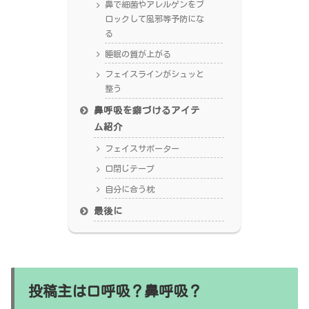
鼻で細菌やアレルゲンをブ
ロックして風邪等予防にな
る
睡眠の質が上がる
フェイスラインがシュッと
整う
鼻呼吸を癖づけるアイテ
ム紹介
フェイスサポーター
口閉じテープ
自分に合う枕
最後に
投稿主は口呼吸？鼻呼吸？