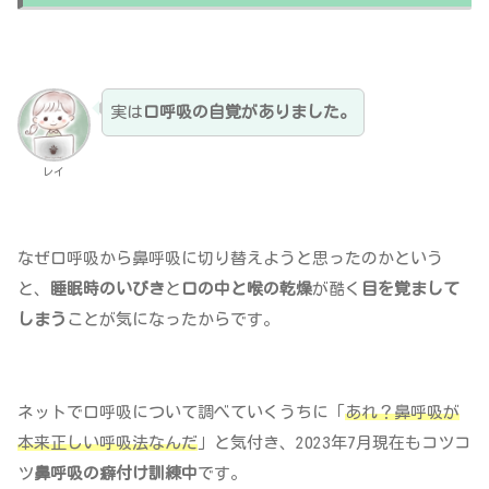
実は
口呼吸の自覚がありました。
レイ
なぜ口呼吸から鼻呼吸に切り替えようと思ったのかという
と、
睡眠時のいびき
と
口の中と喉の乾燥
が酷く
目を覚まして
しまう
ことが気になったからです。
ネットで口呼吸について調べていくうちに「
あれ？鼻呼吸が
本来正しい呼吸法なんだ
」と気付き、2023年7月現在もコツコ
ツ
鼻呼吸の癖付け訓練中
です。