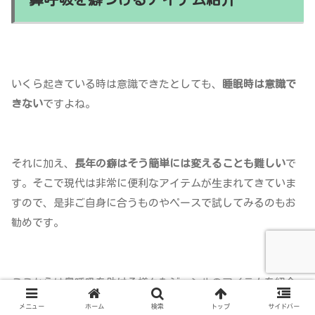
いくら起きている時は意識できたとしても、
睡眠時は意識で
きない
ですよね。
それに加え、
長年の癖はそう簡単には変えることも難しい
で
す。そこで現代は非常に便利なアイテムが生まれてきていま
すので、是非ご自身に合うものやペースで試してみるのもお
勧めです。
ここからは鼻呼吸を助ける様々なジャンルのアイテムを紹介
いたします。
メニュー
ホーム
検索
トップ
サイドバー