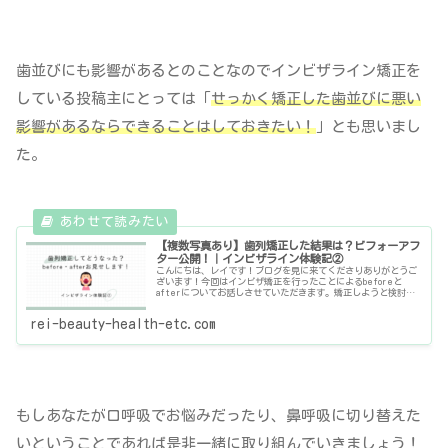
歯並びにも影響があるとのことなのでインビザライン矯正を
している投稿主にとっては「
せっかく矯正した歯並びに悪い
影響があるならできることはしておきたい！
」とも思いまし
た。
【複数写真あり】歯列矯正した結果は？ビフォーアフ
ター公開！｜インビザライン体験記②
こんにちは、レイです！ブログを見に来てくださりありがとうご
ざいます！今回はインビザ矯正を行ったことによるbeforeと
afterについてお話しさせていただきます。矯正しようと検討中
の方にも矯正中の方のモチベーション維持にもお役に立てたら嬉
し
rei-beauty-health-etc.com
もしあなたが口呼吸でお悩みだったり、鼻呼吸に切り替えた
いということであれば是非一緒に取り組んでいきましょう！