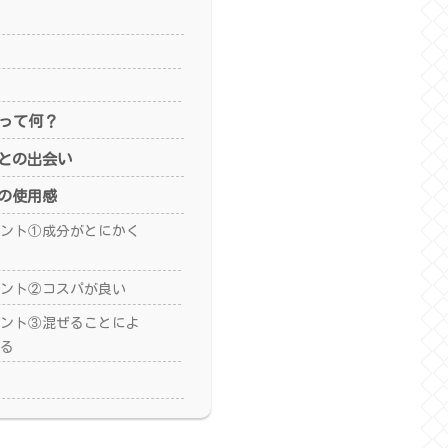
1って何？
1との出会い
1の使用感
ント①成分がとにかく
ント②コスパが良い
ント③混ぜることによ
る