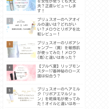
を女性が使っても大丈
夫？正直レビューしま
す！
プリュスオーのヘアオイ
ルの違いは？どれがい
い？メロウとリポアを比
較レビュー！
プリュスオーのリポアシ
ャンプー（黄）を敏感肌
が使ってみた！メロウ
(青)と違いはあった？
【ブルベ夏】リップモン
スター17番神秘のローズ
園は似合う？
プリュスオーのヘアミル
ク「リポアエマルジョ
ン」を乾燥毛が使ってみ
た！オイルと違いはあっ
た？