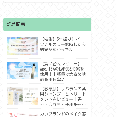
新着記事
【転生】5年振りにパー
ソナルカラー診断したら
結果が変わった話
【買い替えレビュー】
Wpc.IZAのLARGE&HOOKを
使用！｜軽量で大きめ晴
雨兼用日傘♪
【敏感肌】リバランの薬
用シャンプーとトリート
メントをレビュー｜香
り・泡立ち・使用感を紹
介！
カウブランドのメイク落