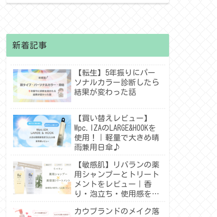
新着記事
【転生】5年振りにパー
ソナルカラー診断したら
結果が変わった話
【買い替えレビュー】
Wpc.IZAのLARGE&HOOKを
使用！｜軽量で大きめ晴
雨兼用日傘♪
【敏感肌】リバランの薬
用シャンプーとトリート
メントをレビュー｜香
り・泡立ち・使用感を紹
介！
カウブランドのメイク落