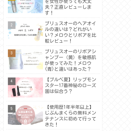
を女性が使っても大丈
夫？正直レビューしま
す！
プリュスオーのヘアオイ
ルの違いは？どれがい
い？メロウとリポアを比
較レビュー！
プリュスオーのリポアシ
ャンプー（黄）を敏感肌
が使ってみた！メロウ
(青)と違いはあった？
【ブルベ夏】リップモン
スター17番神秘のローズ
園は似合う？
【使用歴1年半年以上】
じぶんまくらの無料メン
テナンスに初めて行って
きた！