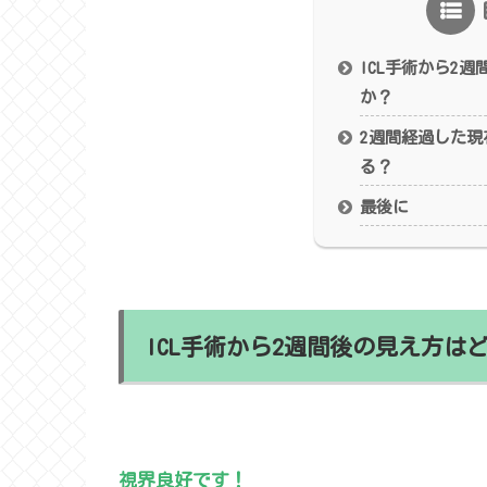
ICL手術から2
か？
2週間経過した
る？
最後に
ICL手術から2週間後の見え方は
視界良好です！