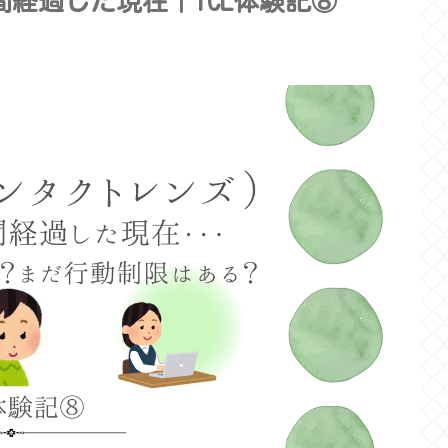
間経過した現在｜ICL体験記⑧