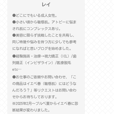
レイ
●どこにでもいる成人女性。
●小さい頃から敏感肌。アトピーに悩ま
され肌にコンプレックスあり。
●美容に限らず挑戦したことを共有し、
同じ特徴や悩みを持つ方に少しでも参考
になればと思いブログを始めました。
●経験施術・治療→視力矯正（ICL）/歯
列矯正（インビザライン）/医療脱毛
etc…
●お仕事のご依頼やお問い合わせ、「こ
の商品はイエベ春（敏感肌）にはどうな
んだろう？」等リクエストはお問い合わ
せからお待ちしております。
※2025年2月〜ブルベ夏からイエベ春に診
断結果が変わりました。